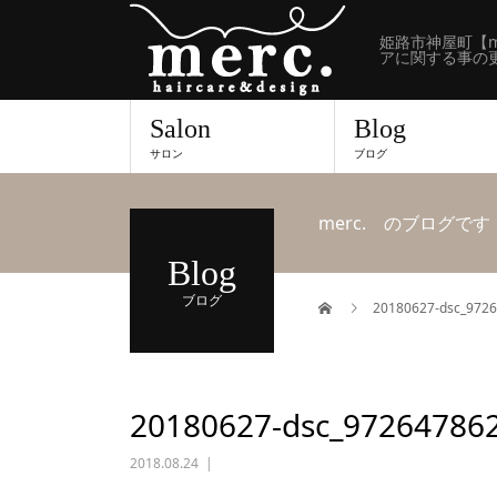
姫路市神屋町【m
アに関する事の
Salon
Blog
サロン
ブログ
merc. のブログです
Blog
ブログ
20180627-dsc_972
20180627-dsc_97264786
2018.08.24