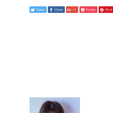
Tweet
Share
+1
Pocket
Pin it