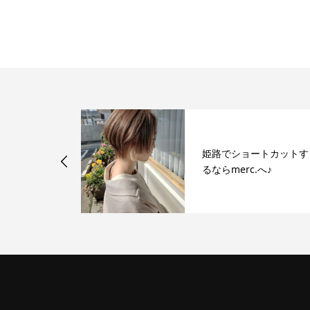
ル♪ シーク
姫路でショートカットす
ライト！！
るならmerc.へ♪