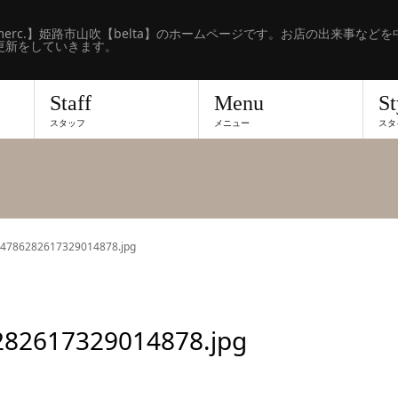
erc.】姫路市山吹【belta】のホームページです。お店の出来事などを
更新をしていきます。
Staff
Menu
St
スタッフ
メニュー
スタ
64786282617329014878.jpg
282617329014878.jpg