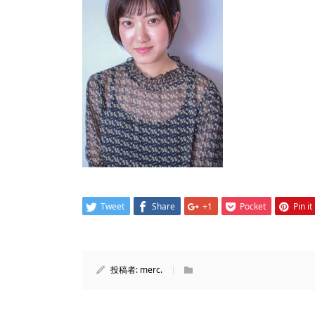
Tweet
Share
+1
Pocket
Pin it
投稿者:
merc.