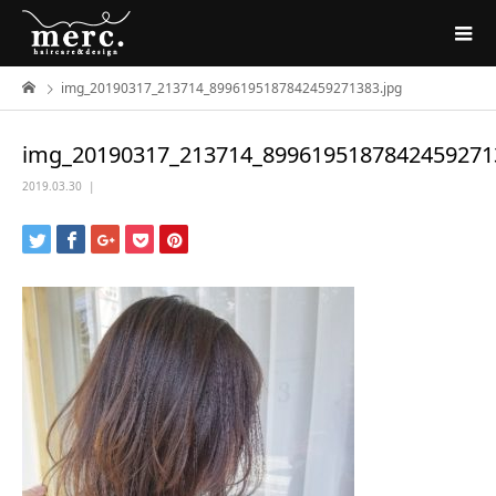
img_20190317_213714_8996195187842459271383.jpg
img_20190317_213714_8996195187842459271
2019.03.30