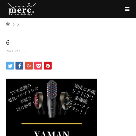
6
6
2021.12.10