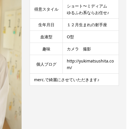
ショート〜ミディアム
得意スタイル
ゆるふわ系ならお任せ♪
生年月日
１２月生まれの射手座
血液型
O型
趣味
カメラ 撮影
http://yukimatsushita.co
個人ブログ
m/
merc.で綺麗にさせていただきます♪