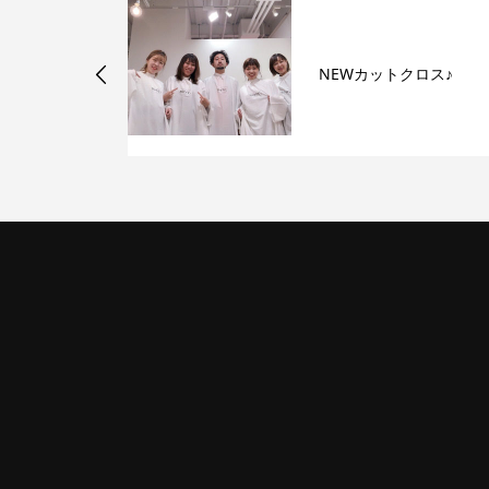
シャンプーは癒しの時間
クロス♪
♪♪