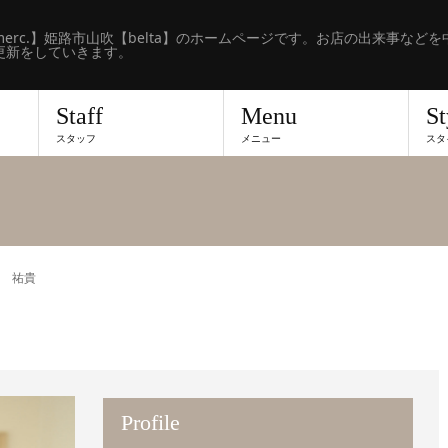
erc.】姫路市山吹【belta】のホームページです。お店の出来事などを
更新をしていきます。
Staff
Menu
St
スタッフ
メニュー
スタ
 祐貴
Profile