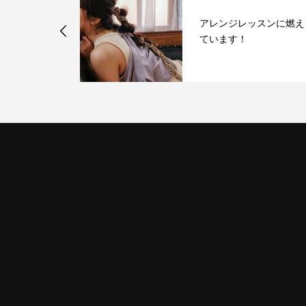
！！キスマイ
アレンジレッスンに燃え
行ってきまし
ています！