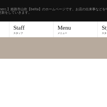
erc.】姫路市山吹【belta】のホームページです。お店の出来事などを
更新をしていきます。
Staff
Menu
St
スタッフ
メニュー
スタ