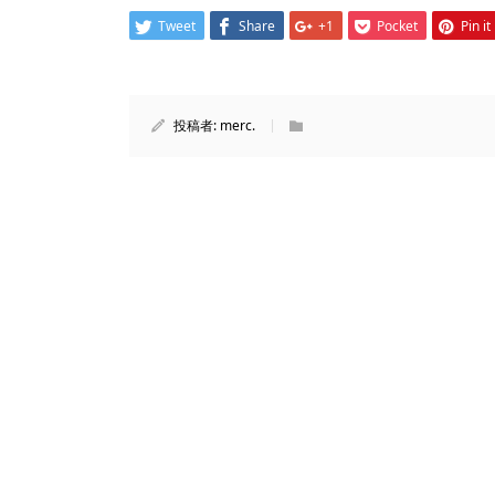
Tweet
Share
+1
Pocket
Pin it
投稿者:
merc.