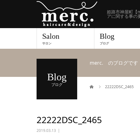
姫路市神屋町【m
アに関する事の
Salon
Blog
サロン
ブログ
merc. のブログです
Blog
ブログ
22222DSC_2465
22222DSC_2465
2019.03.13