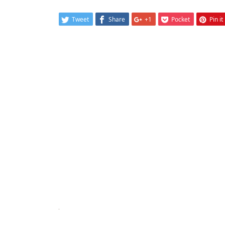
Tweet
Share
+1
Pocket
Pin it