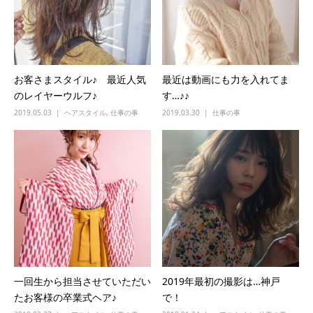
お客さまスタイル♪ 最近人気
最近は動画にも力を入れてま
のレイヤーウルフ♪
す…♪♪
2019.05.03
ヘアスタイル
,
仕事の事
2019.03.30
仕事の事
一回生から担当させていただい
2019年最初の撮影は…神戸
たお客様の卒業式ヘア♪
で！