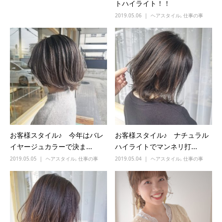
トハイライト！！
2019.05.06
ヘアスタイル
,
仕事の事
お客様スタイル♪ 今年はバレ
お客様スタイル♪ ナチュラル
イヤージュカラーで決ま...
ハイライトでマンネリ打...
2019.05.05
ヘアスタイル
,
仕事の事
2019.05.04
ヘアスタイル
,
仕事の事