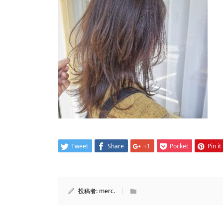
Tweet
Share
+1
Pocket
Pin it
投稿者:
merc.