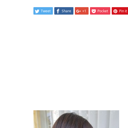
Tweet
Share
+1
Pocket
Pin it