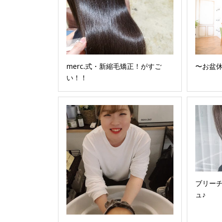
merc.式・新縮毛矯正！がすご
〜お盆
い！！
ブリー
ュ♪