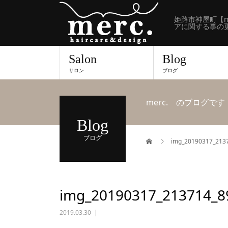
姫路市神屋町【m
アに関する事の
Salon
Blog
サロン
ブログ
merc. のブログです
Blog
ブログ
img_20190317_213
img_20190317_213714_8
2019.03.30