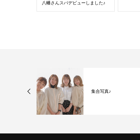
八幡さんスパデビューしました♪
初の撮影は…神
集合写真♪