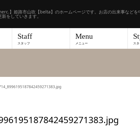
erc.】姫路市山吹【belta】のホームページです。お店の出来事などを
更新をしていきます。
Staff
Menu
St
スタッフ
メニュー
スタ
714_8996195187842459271383.jpg
996195187842459271383.jpg