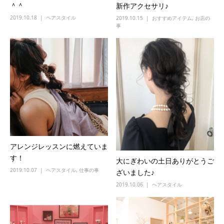
＾＾
新作アクセサリ♪
2019.10.18
ヘアスタイル
2019.10.15
おすすめアイテム
,
お店の
事
アレンジレッスンに燃えていま
す！
大にぎわいの土日ありがとうご
2019.10.07
ヘアスタイル
,
仕事の事
ざいました♪
2019.10.06
ヘアスタイル