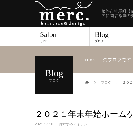
姫路市神屋町【m
アに関する事の
Salon
Blog
サロン
ブログ
merc. のブログです
Blog
ブログ
ブログ
２０２
２０２１年末年始ホーム
2021.12.10
おすすめアイテム