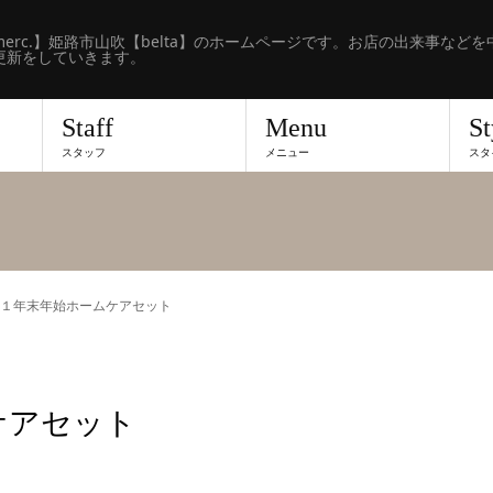
erc.】姫路市山吹【belta】のホームページです。お店の出来事などを
更新をしていきます。
Staff
Menu
St
スタッフ
メニュー
スタ
１年末年始ホームケアセット
ケアセット