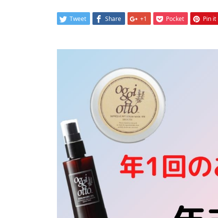
Tweet
Share
+1
Pocket
Pin it